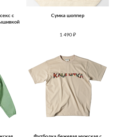
секс с
Сумка шоппер
вышивкой
1 490
₽
жская
Футболка бежевая мужская с