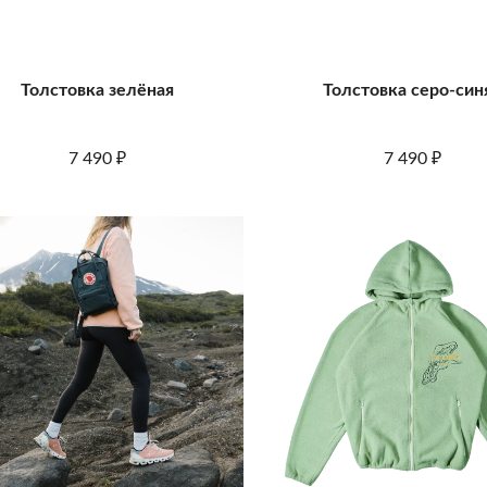
Толстовка зелёная
Толстовка серо-син
7 490
7 490
₽
₽