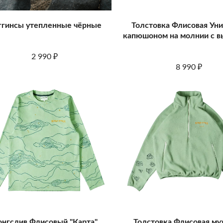
ггинсы утепленные чёрные
Толстовка Флисовая Уни
капюшоном на молнии с 
2 990
₽
8 990
₽
нгслив Флисовый "Карта"
Толстовка Флисовая му