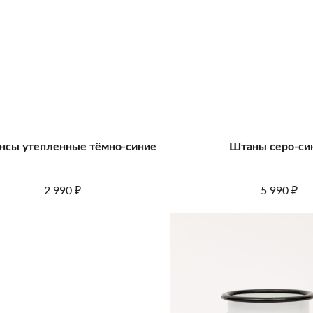
нсы утепленные тёмно-синие
Штаны серо-си
2 990
5 990
₽
₽