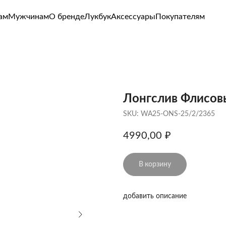
чинам
О бренде
Лукбук
Аксессуары
Покупателям
Лонгслив Флисовы
SKU:
WA25-ONS-25/2/2365
4990,00
₽
В корзину
добавить описание