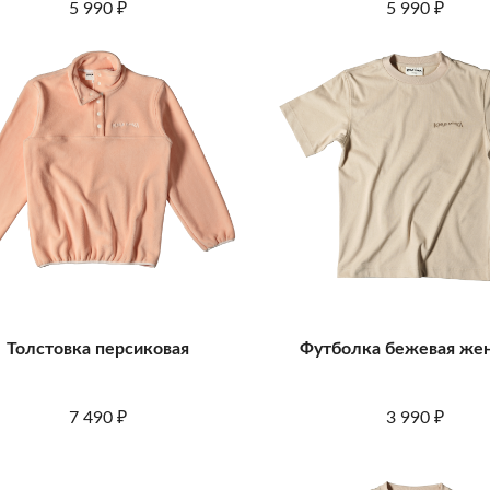
5 990
5 990
₽
₽
Толстовка персиковая
Футболка бежевая же
7 490
3 990
₽
₽