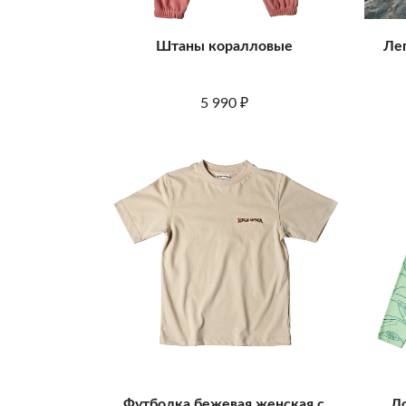
Штаны коралловые
Ле
5 990
₽
Футболка бежевая женская с
Ло