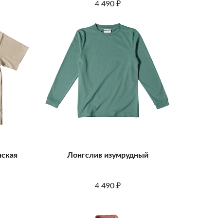
4 490
₽
нская
Лонгслив изумрудный
4 490
₽