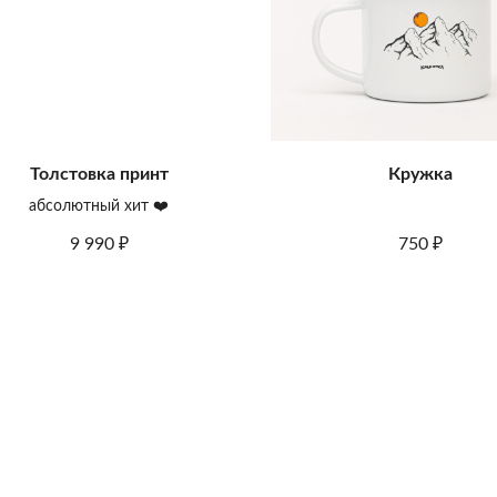
Толстовка принт
Кружка
абсолютный хит ❤️
9 990
750
₽
₽