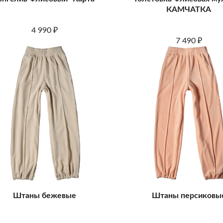
КАМЧАТКА
4 990
₽
7 490
₽
Штаны бежевые
Штаны персиковы