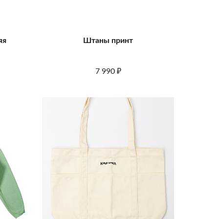
яя
Штаны принт
7 990
₽