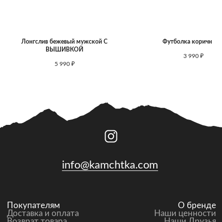
Информация
Подписаться на рассылку
О нас
Пользовательсĸое соглашение
Политика конфиденциальности
Контакты
Лонгслив бежевый мужской С
Футболка коричнева
Публичная оферта
Вакансии
ВЫШИВКОЙ
3 990
₽
5 990
₽
©Камчатка , 2025