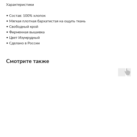
Характеристики
• Состав: 100% хлопок
• Мягкая плотная бархатистая на ощупь ткань
• Свободный крой
• Фирменная вышивка
• Цвет Изумрудный
• Сделано в России
Смотрите также
info@kamchtka.com
Покупателям
О бренде
Доставка и оплата
Наши ценности
Возврат товара
Наши Друзья
Таблицы размеров
Наши планы