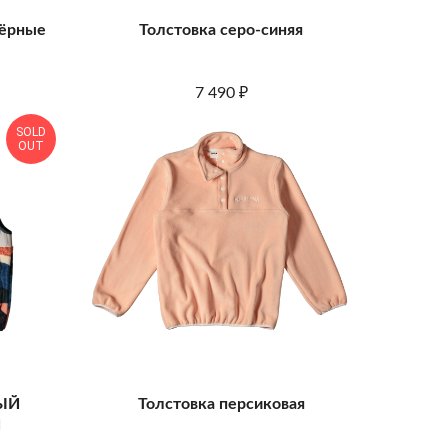
чёрные
Толстовка серо-синяя
7 490
₽
SOLD
OUT
ЫЙ
Толстовка персиковая
Й