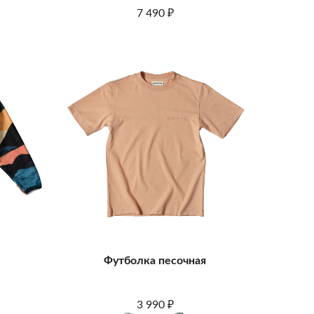
7 490
₽
Футболка песочная
3 990
₽