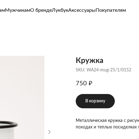
чинам
О бренде
Лукбук
Аксессуары
Покупателям
Кружка
SKU:
WA24-mug-25/1/0152
750
₽
В корзину
Металлическая кружка с рис
походах и теплых посиделках у