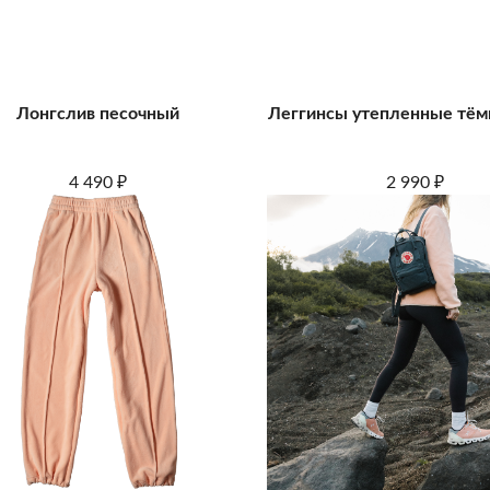
Лонгслив песочный
Леггинсы утепленные тём
4 490
2 990
₽
₽