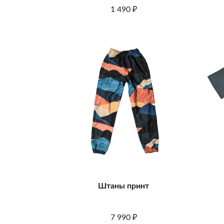
1 490
₽
Штаны принт
7 990
₽