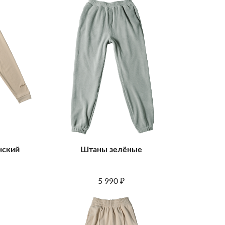
нский
Штаны зелёные
5 990
₽