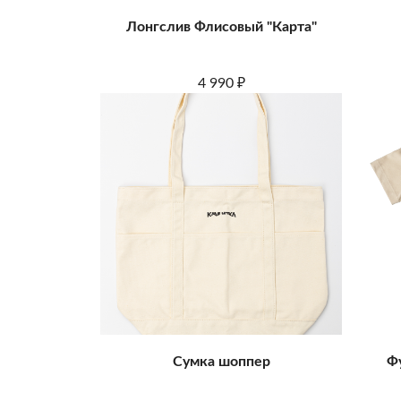
Лонгслив Флисовый "Карта"
4 990
₽
Сумка шоппер
Ф