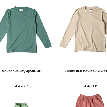
Лонгслив изумрудный
Лонгслив бежевый же
4 490
4 490
₽
₽