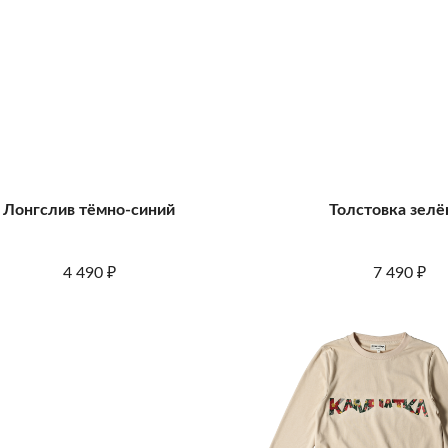
Лонгслив тёмно-синий
Толстовка зелё
4 490
7 490
₽
₽