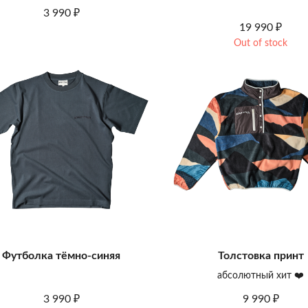
3 990
₽
19 990
₽
Out of stock
Футболка тёмно-синяя
Толстовка принт
абсолютный хит ❤️
3 990
9 990
₽
₽